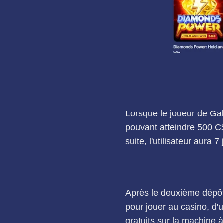
Lorsque le joueur de Gal
pouvant atteindre 500 C$
suite, l'utilisateur aura 
Après le deuxième dépôt
pour jouer au casino, d'
gratuits sur la machine à