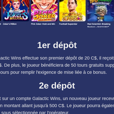
1er dépôt
actic Wins effectue son premier dépôt de 20 C$, il reçoi
. De plus, le joueur bénéficiera de 50 tours gratuits sup
7 jours pour remplir l'exigence de mise liée à ce bonus.
2e dépôt
 sur un compte Galactic Wins, un nouveau joueur recev
un montant allant jusqu'à 500 C$. Le joueur pourra égalem
 sous sélectionnée par l'opérateur.