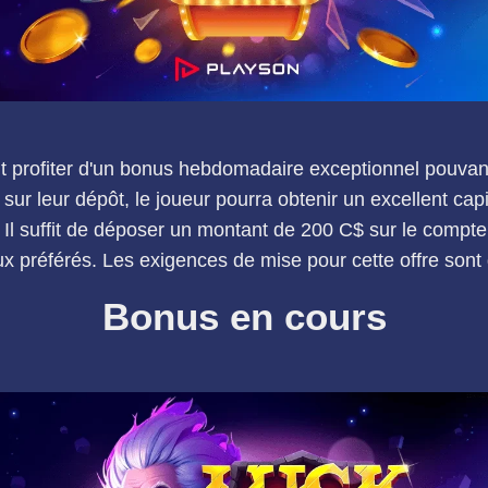
t profiter d'un bonus hebdomadaire exceptionnel pouvant
ur leur dépôt, le joueur pourra obtenir un excellent capi
 Il suffit de déposer un montant de 200 C$ sur le compte 
eux préférés. Les exigences de mise pour cette offre sont
Bonus en cours