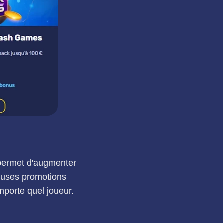
s permet d'augmenter
reuses promotions
mporte quel joueur.