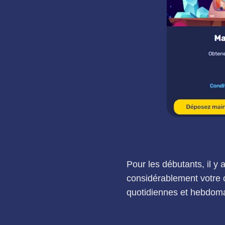
Pour les débutants, il y
considérablement votre c
quotidiennes et hebdomad