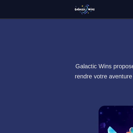
Galactic Wins propos
rendre votre aventur