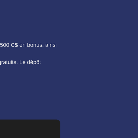
1 500 C$ en bonus, ainsi
ratuits. Le dépôt