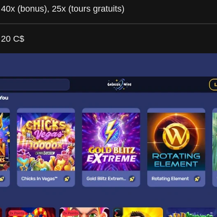
40x (bonus), 25x (tours gratuits)
20 C$