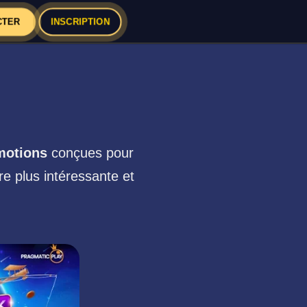
CTER
INSCRIPTION
motions
conçues pour
e plus intéressante et